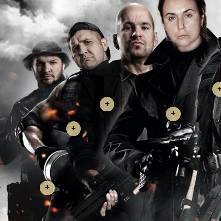
+
+
+
+