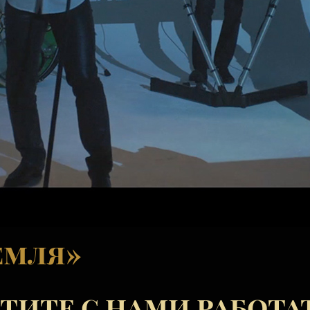
емля»
тите с нами работа