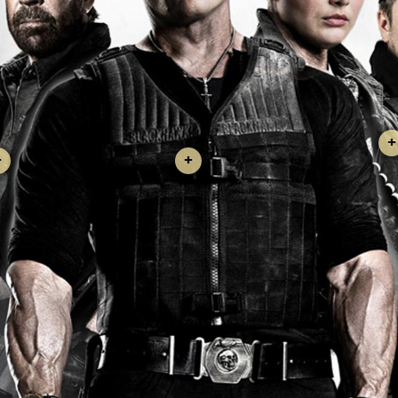
+
+
+