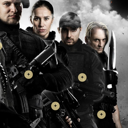
+
+
+
+