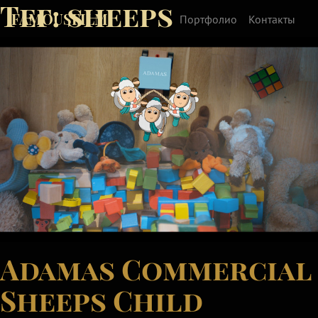
Тег:
sheeps
FAMOUSFILM
Портфолио
Контакты
Adamas Commercial
Sheeps Child