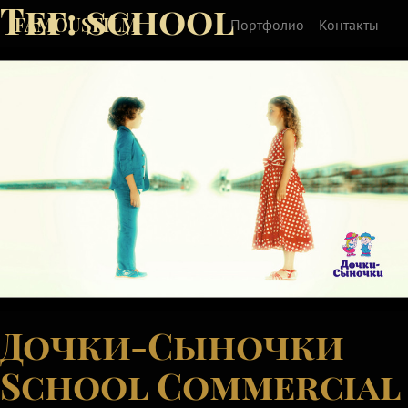
Тег:
school
FAMOUSFILM
Портфолио
Контакты
Дочки-Сыночки
School Commercial