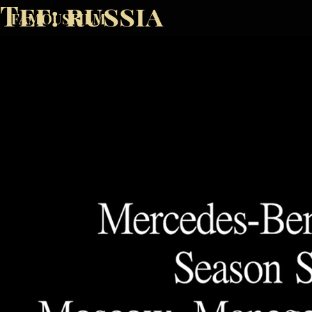
Тег:
russia
FAMOUSFILM