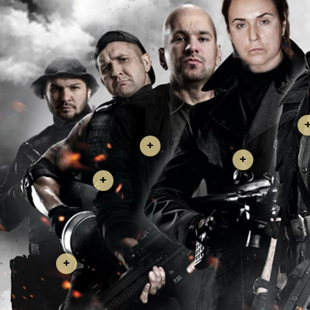
+
+
+
+