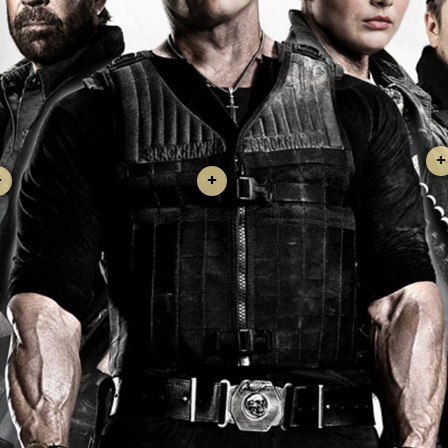
+
+
+