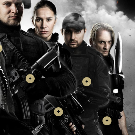
+
+
+
+