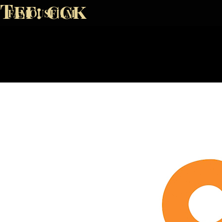
Тег:
cck
FAMOUSFILM