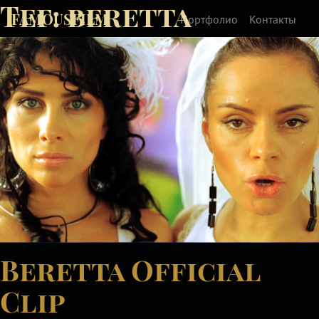
Тег:
beretta
FAMOUSFILM
Портфолио
Контакты
Beretta Official
Clip