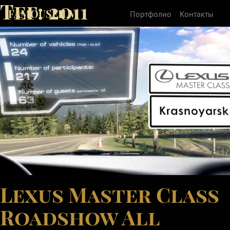
Тег:
2011
FAMOUSFILM
Портфолио
Контакты
Lexus Master Class
Roadshow All