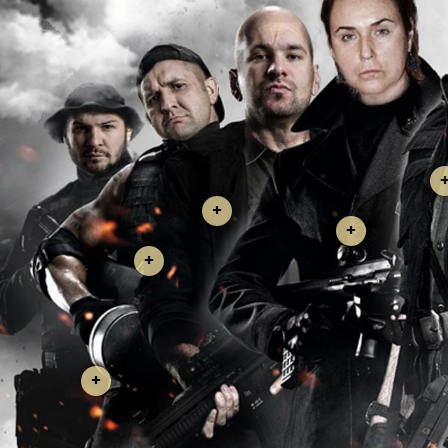
+
+
+
+