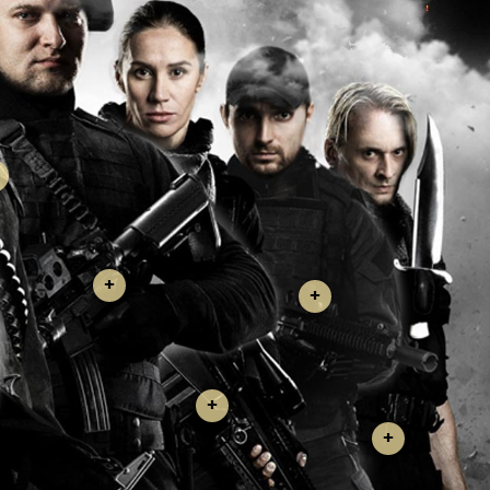
+
+
+
+