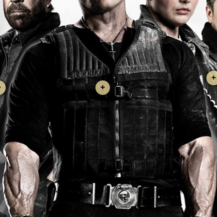
+
+
+