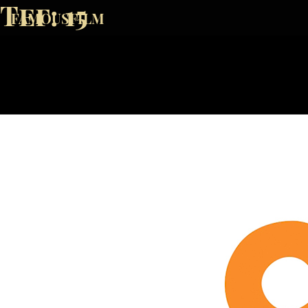
Тег:
15
FAMOUSFILM