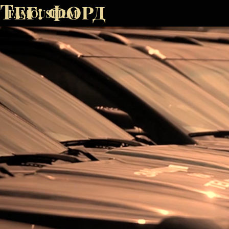
Тег:
форд
FAMOUSFILM