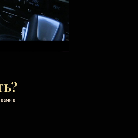
ть?
 вами в