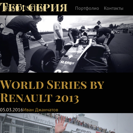
Тег:
серия
FAMOUSFILM
Портфолио
Контакты
World Series by
Renault 2013
05.03.2016
Иван Джанчатов