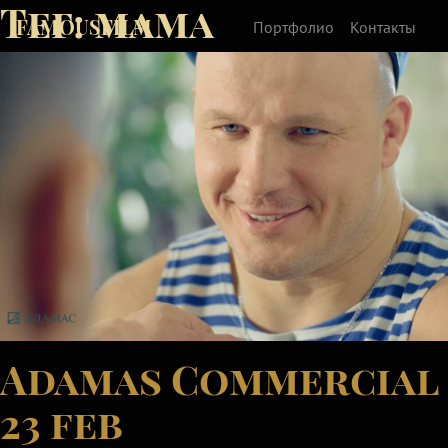
Тег:
мама
FAMOUSFILM
Портфолио
Контакты
Adamas Commercial
23 feb