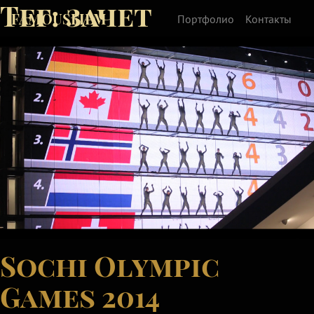
Тег:
зачет
FAMOUSFILM
Портфолио
Контакты
Sochi Olympic
Games 2014