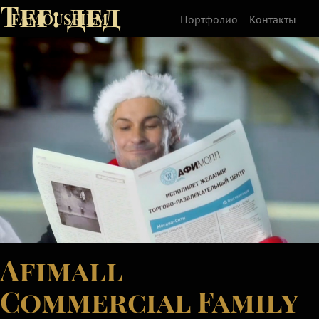
Тег:
дед
FAMOUSFILM
Портфолио
Контакты
Afimall
Commercial Family