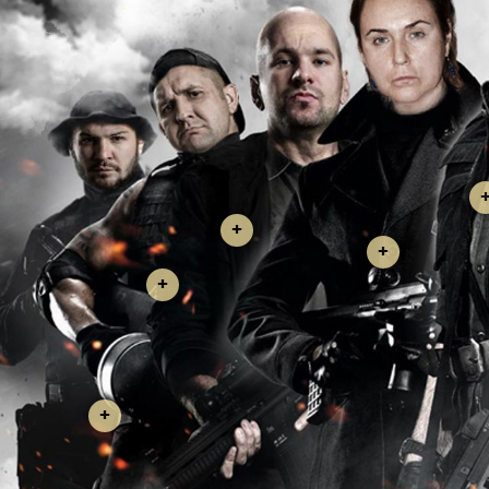
+
+
+
+