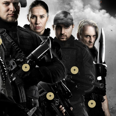
+
+
+
+