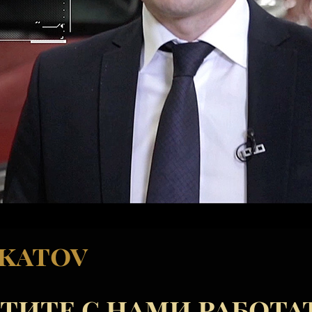
skatov
тите с нами работа