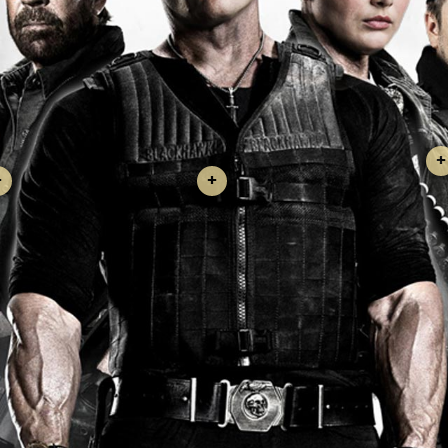
+
+
+