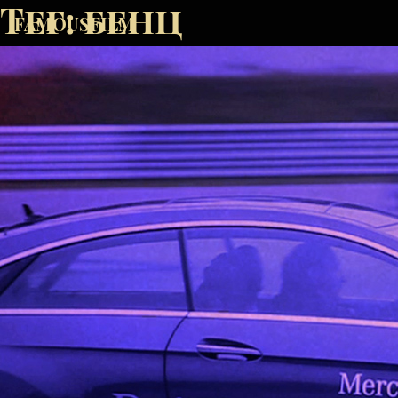
Тег:
бенц
FAMOUSFILM